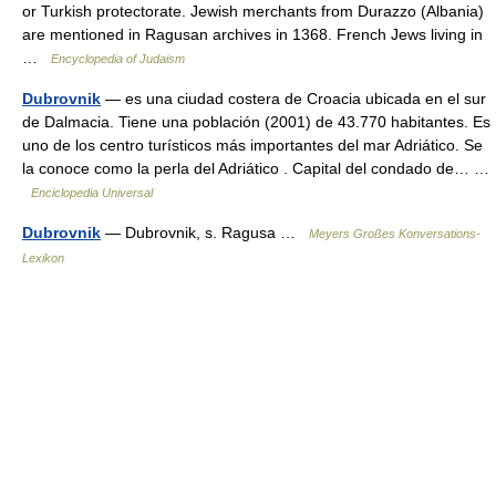
or Turkish protectorate. Jewish merchants from Durazzo (Albania)
are mentioned in Ragusan archives in 1368. French Jews living in
…
Encyclopedia of Judaism
Dubrovnik
— es una ciudad costera de Croacia ubicada en el sur
de Dalmacia. Tiene una población (2001) de 43.770 habitantes. Es
uno de los centro turísticos más importantes del mar Adriático. Se
la conoce como la perla del Adriático . Capital del condado de… …
Enciclopedia Universal
Dubrovnik
— Dubrovnik, s. Ragusa …
Meyers Großes Konversations-
Lexikon