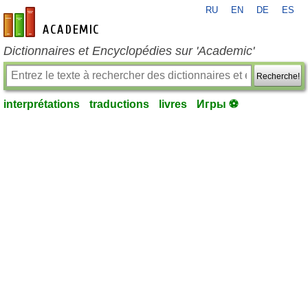
RU
EN
DE
ES
fr-academic.com
Dictionnaires et Encyclopédies sur 'Academic'
Recherche!
interprétations
traductions
livres
Игры ⚽