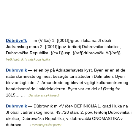
Dùbrōvnīk
— m 〈V īče〉 1. {{001f}}grad i luka na JI obali
Jadranskog mora 2. {{001f}}pov. teritorij Dubrovnika i okolice;
Dubrovačka Republika, {{c=1}}usp. {{ref}}dùbrovačkī ∆{{/ref}} …
Veliki rječnik hrvatskoga jezika
Dubrovnik
— er en by på Adriaterhavets kyst. Byen er en af de
naturskønneste og mest besøgte turiststeder i Dalmatien. Byen
blev anlagt i det 7. århundrede og blev et vigtigt kulturcentrum og
handelsområde i middelalderen. Byen var en del af Østrig fra
1815… …
Danske encyklopædi
Dubrovnik
— Dùbrōvnīk m <V īče> DEFINICIJA 1. grad i luka na
JI obali Jadranskog mora, 49.728 stan. 2. pov. teritorij Dubrovnika i
okolice; Dubrovačka Republika, v. dubrovački ONOMASTIKA v.
dubrava …
Hrvatski jezični portal