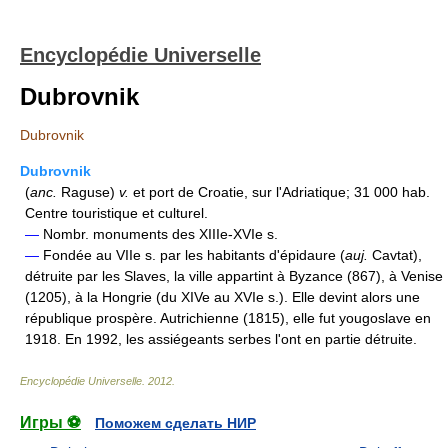
Encyclopédie Universelle
Dubrovnik
Dubrovnik
Dubrovnik
(
anc.
Raguse)
v.
et port de Croatie, sur l'Adriatique; 31 000 hab.
Centre touristique et culturel.
—
Nombr. monuments des XIIIe-XVIe s.
—
Fondée au VIIe s. par les habitants d'épidaure (
auj.
Cavtat),
détruite par les Slaves, la ville appartint à Byzance (867), à Venise
(1205), à la Hongrie (du XIVe au XVIe s.). Elle devint alors une
république prospère. Autrichienne (1815), elle fut yougoslave en
1918. En 1992, les assiégeants serbes l'ont en partie détruite.
Encyclopédie Universelle
.
2012
.
Игры ⚽
Поможем сделать НИР