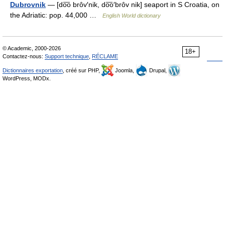
Dubrovnik
— [do͞o brôv′nik, do͞o′brôv nik] seaport in S Croatia, on
the Adriatic: pop. 44,000 …
English World dictionary
© Academic, 2000-2026
18+
Contactez-nous:
Support technique
,
RÉCLAME
Dictionnaires exportation
, créé sur PHP,
Joomla,
Drupal,
WordPress, MODx.